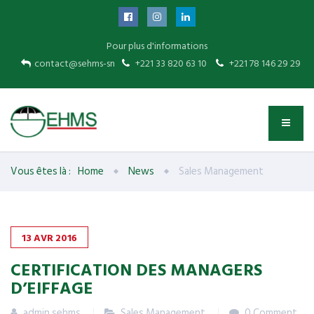
Pour plus d'informations
contact@sehms-sn
+221 33 820 63 10
+221 78 146 29 29
Vous êtes là :
Home
News
Sales Management
13
AVR
2016
CERTIFICATION DES MANAGERS
D’EIFFAGE
admin sehms
Sales Management
0 Comment