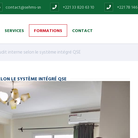
contact@sehms-sn
+221 33 820 63 10
+221 78 146
SERVICES
FORMATIONS
CONTACT
dit interne selon le système intégré QSE
ELON LE SYSTÈME INTÉGRÉ QSE