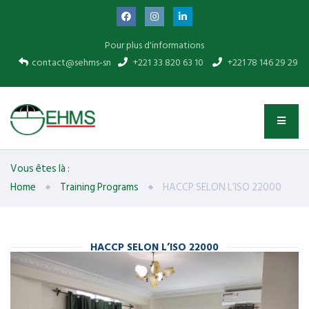
Pour plus d'informations
contact@sehms-sn
+221 33 820 63 10
+221 78 146 29 29
Vous êtes là :
Home
Training Programs
HACCP SELON L’ISO 22000
HACCP SELON L’ISO 22000