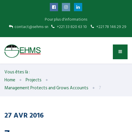
Pour plus d'informations
contact@sehms-sn
+221 33 820 63 10
+221 78 146 29 29
Vous êtes là :
Home
Projects
Management Protects and Grows Accounts
7
27
AVR
2016