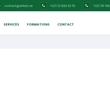
contact@sehms-sn
+221 33 820 63 10
+221 78 146
SERVICES
FORMATIONS
CONTACT